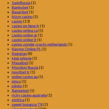
1winRussia
(1)
Bankobet
(1)
Basaribet
(1)
bizzo casino
(1)
casino
(13)
casino en ligne fr
(1)
casino onlina ca
(1)
casino online ar
(1)
casinò online it
(1)
casino zonder crucks netherlands
(1)
Kasyno Online PL
(1)
Kegiatan
(8)
king johnnie
(1)
Masalbet
(1)
Mostbet Russia
(1)
mostbet tr
(1)
online casino au
(1)
pinco
(1)
plinko
(1)
Ramenbet
(1)
ricky casino australia
(1)
slottica
(1)
sweet bonanza TR
(2)
Uncategorized
(228)