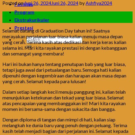
Posted on
Juni 26, 2024
Juni 26, 2024
by
Ashfiya2024
Fasilitas
Program
26
Ekstrakurikuler
Jun
Prestasi
Selamat datang di Graduation Day tahun ini! Saatnya
merayakan perjalanan luar biasa kalian menuju masa depan
yang cerah. Terima kasih atas dedikasi dan kerja keras kalian
selama ini. Mari kita rayakan prestasi ini dengan kebanggaan
dan semangat yang membara!
Hari ini bukan hanya tentang penutupan bab yang luar biasa,
tetapi juga awal dari petualangan baru. Semoga hati kalian
dipenuhi dengan kegembiraan dan harapan akan masa depan
yang cerah. Selamat kepada para lulusan!
Dalam setiap langkah kecil menuju panggung ini, kalian telah
menunjukkan ketekunan dan tekad yang luar biasa. Selamat
atas pencapaian yang membanggakan ini! Mari kita rayakan
momen ini bersama-sama dengan sukacita dan bangga.
Dengan diploma di tangan dan mimpi di hati, kalian siap
melangkah ke dunia baru yang penuh dengan peluang. Terima
kasih telah menjadi bagian dari perjalanan ini. Selamat kepada