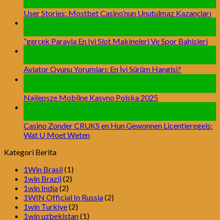
Apr
User Stories: Mostbet Casino’nun Unutulmaz Kazançları
15
Apr
“gerçek Parayla En Iyi Slot Makineleri Ve Spor Bahisleri
15
Apr
Aviator Oyunu Yorumları: En İyi Sürüm Hangisi?
13
Apr
Najlepsze Mobilne Kasyno Polska 2025
13
Apr
Casino Zonder CRUKS en Hun Gewonnen Licentieregels:
Wat U Moet Weten
Kategori Berita
1Win Brasil
(1)
1win Brazil
(2)
1win India
(2)
1WIN Official In Russia
(2)
1win Turkiye
(2)
1win uzbekistan
(1)