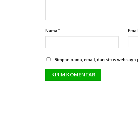
Nama
*
Emai
Simpan nama, email, dan situs web saya