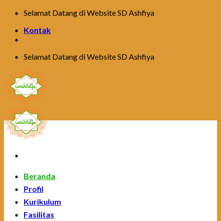
Skip
Selamat Datang di Website SD Ashfiya
to
Kontak
content
Selamat Datang di Website SD Ashfiya
Beranda
Profil
Kurikulum
Fasilitas