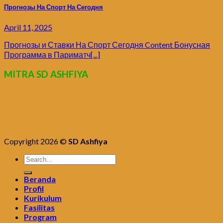
Прогнозы На Спорт На Сегодня
April 11, 2025
Прогнозы и Ставки На Спорт Сегодня Content Бонусная
Программа в Париматч[...]
MITRA SD ASHFIYA
Copyright 2026 ©
SD Ashfiya
Beranda
Profil
Kurikulum
Fasilitas
Program