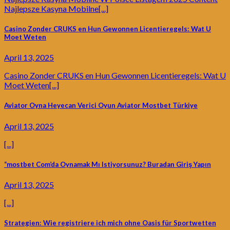
Najlepsze Kasyna Mobilne[...]
Casino Zonder CRUKS en Hun Gewonnen Licentieregels: Wat U
Moet Weten
April 13, 2025
Casino Zonder CRUKS en Hun Gewonnen Licentieregels: Wat U
Moet Weten[...]
Aviator Oyna Heyecan Verici Oyun Aviator Mostbet Türkiye
April 13, 2025
[...]
“mostbet Com’da Oynamak Mı Istiyorsunuz? Buradan Giriş Yapın
April 13, 2025
[...]
Strategien: Wie registriere ich mich ohne Oasis für Sportwetten