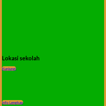
Lokasi sekolah
Kunjungi
Info Lengkap