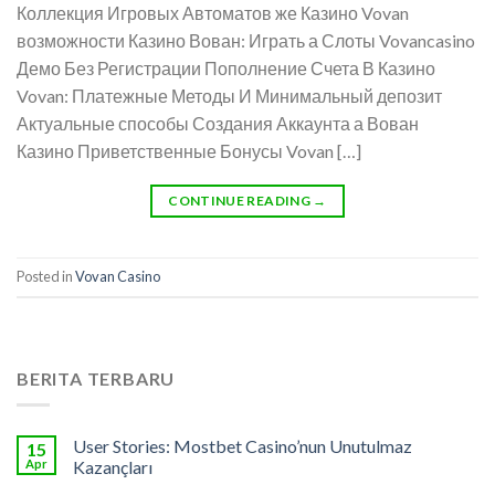
Коллекция Игровых Автоматов же Казино Vovan
возможности Казино Вован: Играть а Слоты Vovancasino
Демо Без Регистрации Пополнение Счета В Казино
Vovan: Платежные Методы И Минимальный депозит
Актуальные способы Создания Аккаунта а Вован
Казино Приветственные Бонусы Vovan […]
CONTINUE READING
→
Posted in
Vovan Casino
BERITA TERBARU
User Stories: Mostbet Casino’nun Unutulmaz
15
Apr
Kazançları