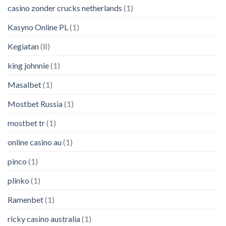
casino zonder crucks netherlands
(1)
Kasyno Online PL
(1)
Kegiatan
(8)
king johnnie
(1)
Masalbet
(1)
Mostbet Russia
(1)
mostbet tr
(1)
online casino au
(1)
pinco
(1)
plinko
(1)
Ramenbet
(1)
ricky casino australia
(1)