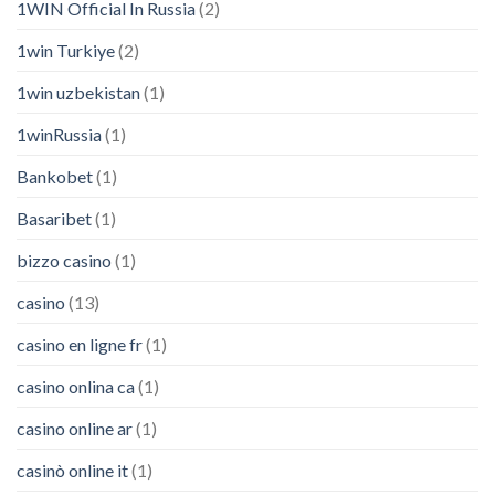
1WIN Official In Russia
(2)
1win Turkiye
(2)
1win uzbekistan
(1)
1winRussia
(1)
Bankobet
(1)
Basaribet
(1)
bizzo casino
(1)
casino
(13)
casino en ligne fr
(1)
casino onlina ca
(1)
casino online ar
(1)
casinò online it
(1)