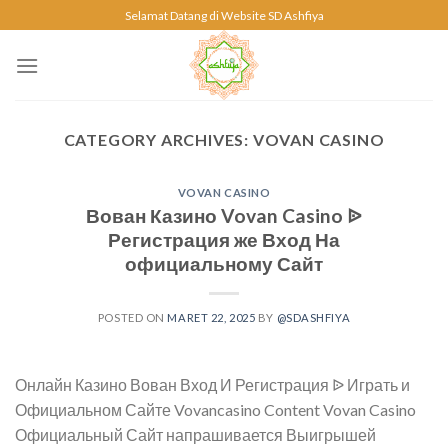
Skip
Selamat Datang di Website SD Ashfiya
to
content
CATEGORY ARCHIVES:
VOVAN CASINO
VOVAN CASINO
Вован Казино Vovan Casino ᐉ
Регистрация же Вход На
официальному Сайт
POSTED ON
MARET 22, 2025
BY
@SDASHFIYA
Онлайн Казино Вован Вход И Регистрация ᐉ Играть и
Официальном Сайте Vovancasino Content Vovan Casino
Официальный Сайт напрашивается Выигрышей