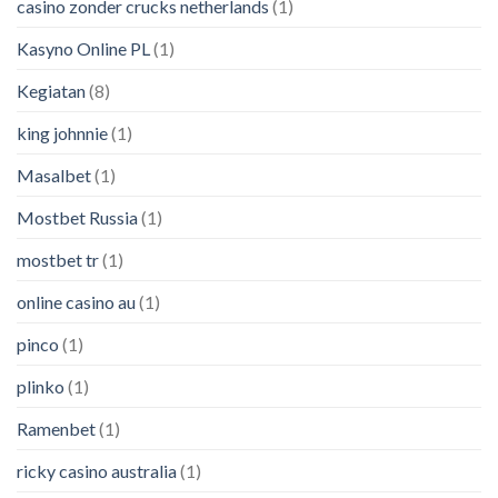
casino zonder crucks netherlands
(1)
Kasyno Online PL
(1)
Kegiatan
(8)
king johnnie
(1)
Masalbet
(1)
Mostbet Russia
(1)
mostbet tr
(1)
online casino au
(1)
pinco
(1)
plinko
(1)
Ramenbet
(1)
ricky casino australia
(1)