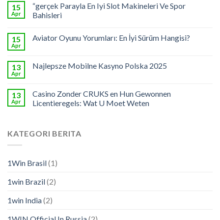
“gerçek Parayla En Iyi Slot Makineleri Ve Spor
15
Apr
Bahisleri
Aviator Oyunu Yorumları: En İyi Sürüm Hangisi?
15
Apr
Najlepsze Mobilne Kasyno Polska 2025
13
Apr
Casino Zonder CRUKS en Hun Gewonnen
13
Apr
Licentieregels: Wat U Moet Weten
KATEGORI BERITA
1Win Brasil
(1)
1win Brazil
(2)
1win India
(2)
1WIN Official In Russia
(2)