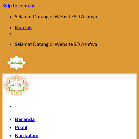
Skip to content
Selamat Datang di Website SD Ashfiya
Kontak
Selamat Datang di Website SD Ashfiya
Beranda
Profil
Kurikulum