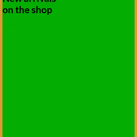
on the shop
Browse