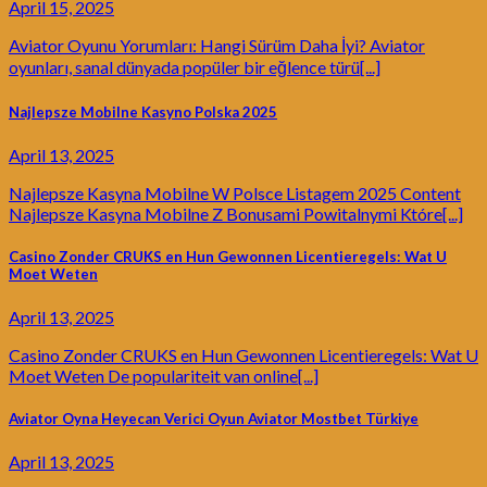
April 15, 2025
Aviator Oyunu Yorumları: Hangi Sürüm Daha İyi? Aviator
oyunları, sanal dünyada popüler bir eğlence türü[...]
Najlepsze Mobilne Kasyno Polska 2025
April 13, 2025
Najlepsze Kasyna Mobilne W Polsce Listagem 2025 Content
Najlepsze Kasyna Mobilne Z Bonusami Powitalnymi Które[...]
Casino Zonder CRUKS en Hun Gewonnen Licentieregels: Wat U
Moet Weten
April 13, 2025
Casino Zonder CRUKS en Hun Gewonnen Licentieregels: Wat U
Moet Weten De populariteit van online[...]
Aviator Oyna Heyecan Verici Oyun Aviator Mostbet Türkiye
April 13, 2025