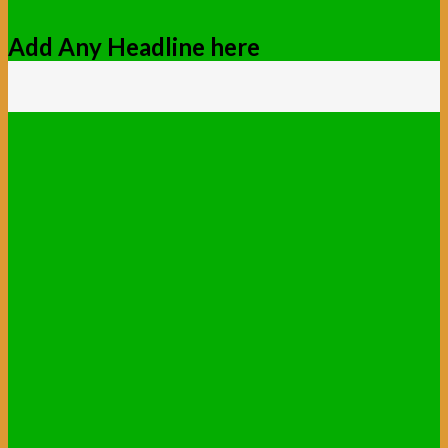
Add Any Headline here