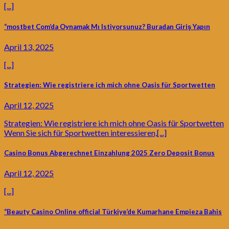
[...]
“mostbet Com’da Oynamak Mı Istiyorsunuz? Buradan Giriş Yapın
April 13, 2025
[...]
Strategien: Wie registriere ich mich ohne Oasis für Sportwetten
April 12, 2025
Strategien: Wie registriere ich mich ohne Oasis für Sportwetten
Wenn Sie sich für Sportwetten interessieren,[...]
Casino Bonus Abgerechnet Einzahlung 2025 Zero Deposit Bonus
April 12, 2025
[...]
“Beauty Casino Online ️official Türkiye’de Kumarhane Empieza Bahis