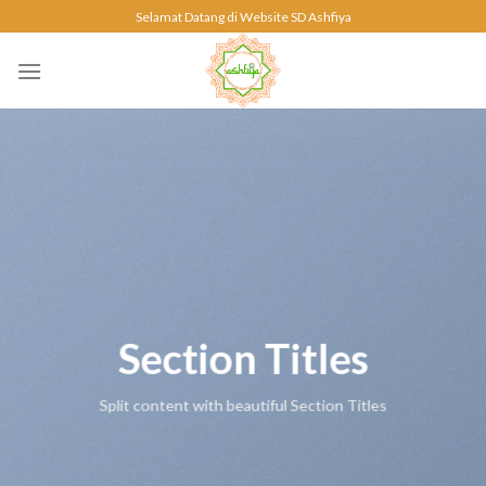
Skip
Selamat Datang di Website SD Ashfiya
to
content
Section Titles
Split content with beautiful Section Titles