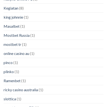
Kegiatan
(8)
king johnnie
(1)
Masalbet
(1)
Mostbet Russia
(1)
mostbet tr
(1)
online casino au
(1)
pinco
(1)
plinko
(1)
Ramenbet
(1)
ricky casino australia
(1)
slottica
(1)