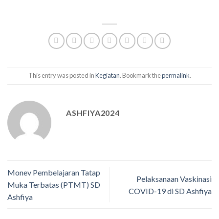
This entry was posted in
Kegiatan
. Bookmark the
permalink
.
ASHFIYA2024
Monev Pembelajaran Tatap
Pelaksanaan Vaskinasi
Muka Terbatas (PTMT) SD
COVID-19 di SD Ashfiya
Ashfiya