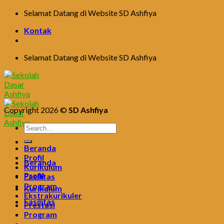
Skip
Selamat Datang di Website SD Ashfiya
to
Kontak
content
Selamat Datang di Website SD Ashfiya
Copyright 2026 ©
SD Ashfiya
Beranda
Profil
Beranda
Kurikulum
Profil
Fasilitas
Program
Kurikulum
Ekstrakurikuler
Fasilitas
Prestasi
Program